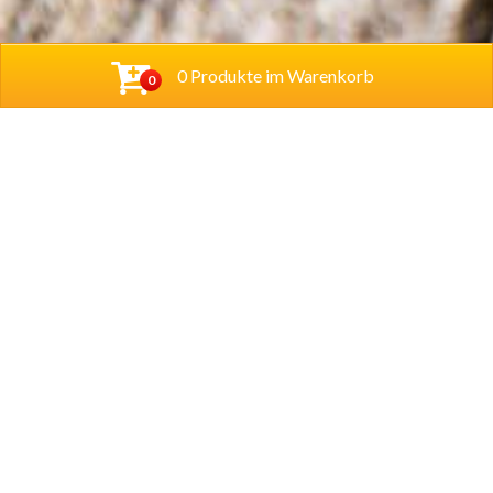
0 Produkte im Warenkorb
0
Cihan Bistro UG (haftungsbeschränkt)
Hannoversche Str. 38
31061 Alfeld
Tel.
05181 280233
Lieferzeiten
Dienstag ist Ruhetag