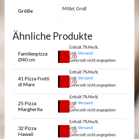
Mittel, Groß
Größe
Ähnliche Produkte
Enthält 7% MwSt.
Familienpizza 
zzgl.
Versand
€
21,00
Ø40 cm
Lieferzeit: nicht angegeben
Enthält 7% MwSt.
41 Pizza Frutti 
zzgl.
Versand
Auswählen
€
13,00
di Mare
Lieferzeit: nicht angegeben
Enthält 7% MwSt.
25 Pizza 
zzgl.
Versand
Auswählen
€
8,50
Margherita
Lieferzeit: nicht angegeben
Enthält 7% MwSt.
32 Pizza 
zzgl.
Versand
Auswählen
€
12,50
Hawaii
Lieferzeit: nicht angegeben