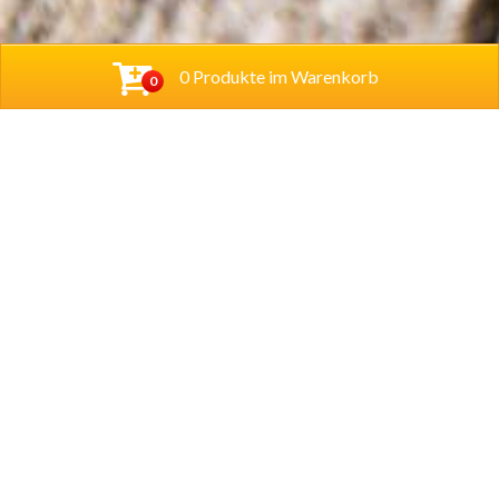
0 Produkte im Warenkorb
0
Cihan Bistro UG (haftungsbeschränkt)
Hannoversche Str. 38
31061 Alfeld
Tel.
05181 280233
Lieferzeiten
Dienstag ist Ruhetag