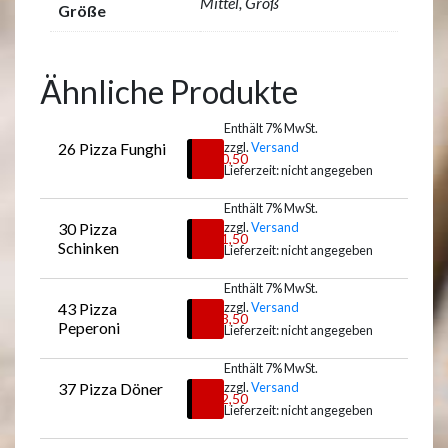
Mittel, Groß
Größe
Ähnliche Produkte
Enthält 7% MwSt.
26 Pizza Funghi
zzgl.
Versand
€
10,50
Lieferzeit: nicht angegeben
Enthält 7% MwSt.
30 Pizza 
zzgl.
Versand
Auswählen
€
11,50
Schinken
Lieferzeit: nicht angegeben
Enthält 7% MwSt.
43 Pizza 
zzgl.
Versand
Auswählen
€
13,50
Peperoni
Lieferzeit: nicht angegeben
Enthält 7% MwSt.
37 Pizza Döner
zzgl.
Versand
Auswählen
€
12,50
Lieferzeit: nicht angegeben