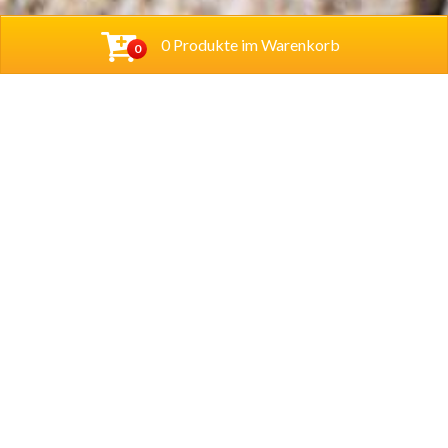
0 Produkte im Warenkorb
0
Cihan Bistro UG (haftungsbeschränkt)
Hannoversche Str. 38
31061 Alfeld
Tel.
05181 280233
Lieferzeiten
Dienstag ist Ruhetag