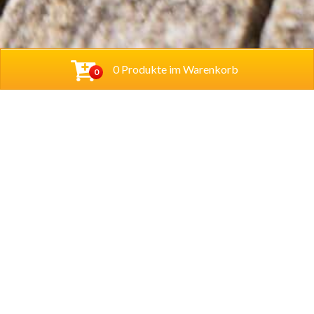
0 Produkte im Warenkorb
0
Cihan Bistro UG (haftungsbeschränkt)
Hannoversche Str. 38
31061 Alfeld
Tel.
05181 280233
Lieferzeiten