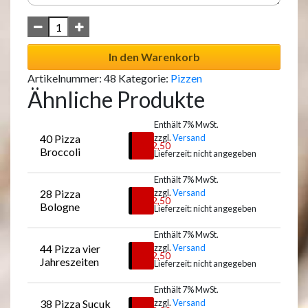
In den Warenkorb
Artikelnummer:
48
Kategorie:
Pizzen
Ähnliche Produkte
Enthält 7% MwSt.
40 Pizza 
zzgl.
Versand
€
12,50
Broccoli
Lieferzeit: nicht angegeben
Enthält 7% MwSt.
28 Pizza 
zzgl.
Versand
Auswählen
€
12,50
Bologne
Lieferzeit: nicht angegeben
Enthält 7% MwSt.
44 Pizza vier 
zzgl.
Versand
Auswählen
€
12,50
Jahreszeiten
Lieferzeit: nicht angegeben
Enthält 7% MwSt.
38 Pizza Sucuk
zzgl.
Versand
Auswählen