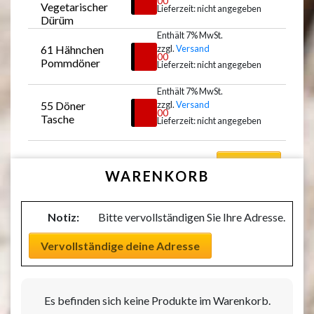
€
7,00
Vegetarischer 
Lieferzeit: nicht angegeben
Dürüm
Enthält 7% MwSt.
61 Hähnchen 
zzgl.
Versand
Auswählen
€
8,00
Pommdöner
Lieferzeit: nicht angegeben
Enthält 7% MwSt.
55 Döner 
zzgl.
Versand
Auswählen
€
7,00
Tasche
Lieferzeit: nicht angegeben
Auswählen
WARENKORB
Notiz:
Bitte vervollständigen Sie Ihre Adresse.
Vervollständige deine Adresse
Es befinden sich keine Produkte im Warenkorb.