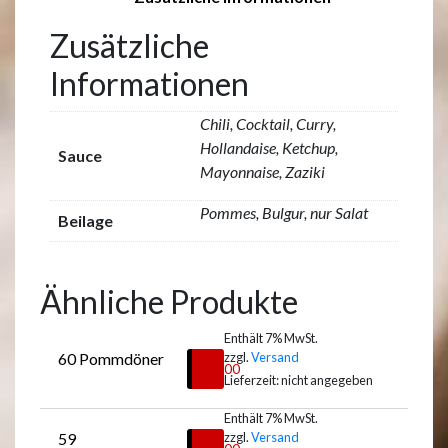
Zusätzliche
Informationen
Chili, Cocktail, Curry,
Hollandaise, Ketchup,
Sauce
Mayonnaise, Zaziki
Pommes, Bulgur, nur Salat
Beilage
Ähnliche Produkte
Enthält 7% MwSt.
60 Pommdöner
zzgl.
Versand
€
7,00
Lieferzeit: nicht angegeben
Enthält 7% MwSt.
59 
zzgl.
Versand
Auswählen