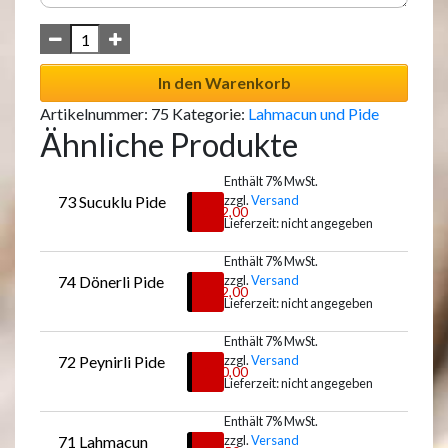
In den Warenkorb
Artikelnummer:
75
Kategorie:
Lahmacun und Pide
Ähnliche Produkte
Enthält 7% MwSt.
73 Sucuklu Pide
zzgl.
Versand
€
12,00
Lieferzeit: nicht angegeben
Enthält 7% MwSt.
74 Dönerli Pide
zzgl.
Versand
Auswählen
€
12,00
Lieferzeit: nicht angegeben
Enthält 7% MwSt.
72 Peynirli Pide
zzgl.
Versand
Auswählen
€
10,00
Lieferzeit: nicht angegeben
Enthält 7% MwSt.
71 Lahmacun
zzgl.
Versand
Auswählen