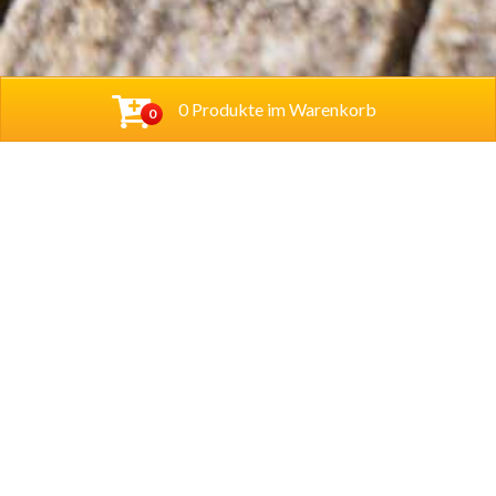
0 Produkte im Warenkorb
0
Cihan Bistro UG (haftungsbeschränkt)
Hannoversche Str. 38
31061 Alfeld
Tel.
05181 280233
Lieferzeiten