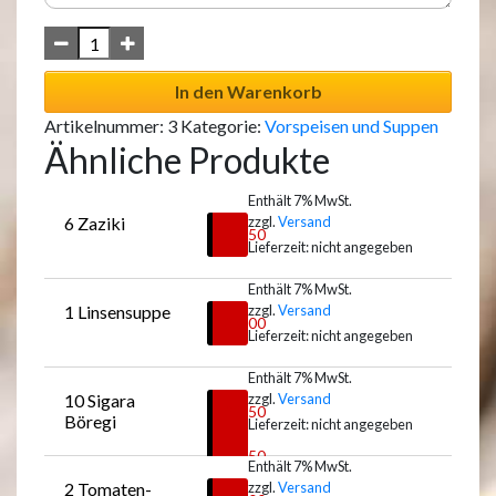
In den Warenkorb
Artikelnummer:
3
Kategorie:
Vorspeisen und Suppen
Ähnliche Produkte
Enthält 7% MwSt.
6 Zaziki
zzgl.
Versand
€
7,50
Lieferzeit: nicht angegeben
Enthält 7% MwSt.
1 Linsensuppe
zzgl.
Versand
Auswählen
€
6,00
Lieferzeit: nicht angegeben
Enthält 7% MwSt.
10 Sigara 
zzgl.
Versand
Auswählen
€
5,50
Böregi
Lieferzeit: nicht angegeben
–
€
8,50
Enthält 7% MwSt.
2 Tomaten-
zzgl.
Versand
Auswählen