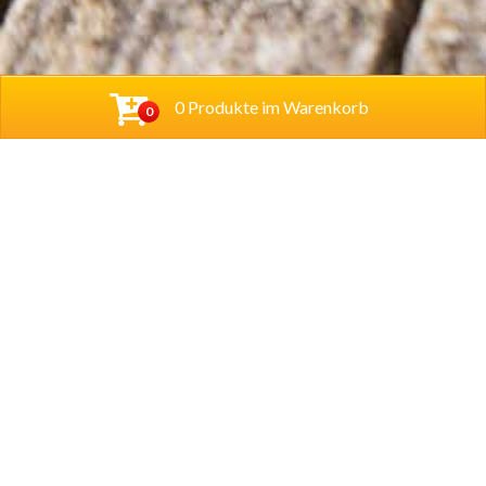
0 Produkte im Warenkorb
0
Cihan Bistro UG (haftungsbeschränkt)
Hannoversche Str. 38
31061 Alfeld
Tel.
05181 280233
Lieferzeiten